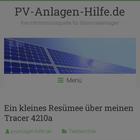
Zum
PV-Anlagen-Hilfe.de
Inhalt
springen
Ihre Informationsquelle für Solarinselanlagen
Menü
Ein kleines Resümee über meinen
Tracer 4210a
pvanlagen-hilfe.de
Testberichte