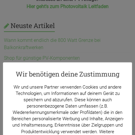
Hier geht's zum Photovoltaik Leitfaden
Neuste Artikel
Wann kommt endlich die 800 Watt Grenze bei
Balkonkraftwerken
Shop für günstige PV-Komponenten
Alle Senec-Speicher bekommen LiFePO4
Wir benötigen deine Zustimmung
Wie wird bei Einspeisung auf einer Phase der
Stromverbrauch berechnet?
Wir und unsere Partner verwenden Cookies und andere
Technologien, um Informationen auf deinem Gerät zu
Urteil zu Senecs Speicherproblemen
speichern und abzurufen. Diese können auch
personenbezogene Daten umfassen (z.B.
Eindeutige Regeln für Solaranlagen in Schrebergärten
Wiedererkennungsmerkmale oder Profildaten) die in den
Bereichen personalisierte Werbung und Inhalte, Anzeigen-
und Inhaltsmessung, Erkenntnisse über Zielgruppen und
Produktentwicklung verwendet werden. Weitere