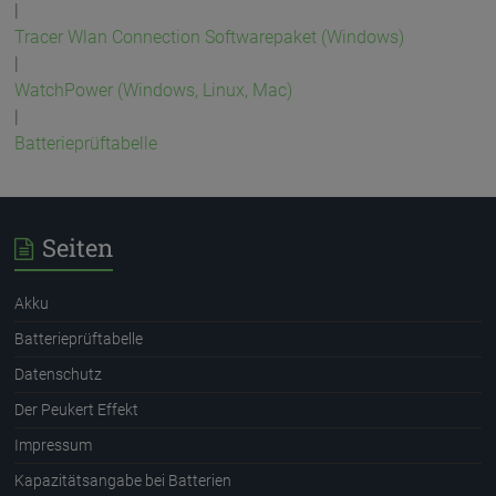
|
Tracer Wlan Connection Softwarepaket (Windows)
|
WatchPower (Windows, Linux, Mac)
|
Batterieprüftabelle
Seiten
Akku
Batterieprüftabelle
Datenschutz
Der Peukert Effekt
Impressum
Kapazitätsangabe bei Batterien