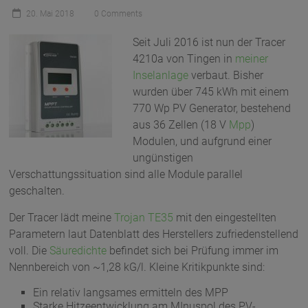
20. Mai 2018
0 Comments
Seit Juli 2016 ist nun der Tracer
4210a von Tingen in
meiner
Inselanlage
verbaut. Bisher
wurden über 745 kWh mit einem
770 Wp PV Generator, bestehend
aus 36 Zellen (18 V
Mpp
)
Modulen, und aufgrund einer
ungünstigen
Verschattungssituation sind alle Module parallel
geschalten.
Der Tracer lädt meine
Trojan TE35
mit den eingestellten
Parametern laut Datenblatt des Herstellers zufriedenstellend
voll. Die
Säuredichte
befindet sich bei Prüfung immer im
Nennbereich von ~1,28 kG/l. Kleine Kritikpunkte sind:
Ein relativ langsames ermitteln des MPP
Starke Hitzeentwicklung am MInuspol des PV-