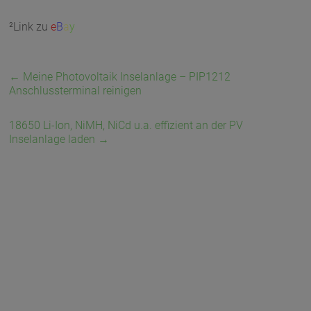
²Link zu
e
B
a
y
←
Meine Photovoltaik Inselanlage – PIP1212
Anschlussterminal reinigen
18650 Li-Ion, NiMH, NiCd u.a. effizient an der PV
Inselanlage laden
→